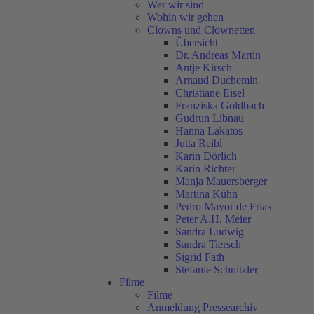
Wer wir sind
Wohin wir gehen
Clowns und Clownetten
Übersicht
Dr. Andreas Martin
Antje Kirsch
Arnaud Duchemin
Christiane Eisel
Franziska Goldbach
Gudrun Libnau
Hanna Lakatos
Jutta Reibl
Karin Dörlich
Karin Richter
Manja Mauersberger
Martina Kühn
Pedro Mayor de Frias
Peter A.H. Meier
Sandra Ludwig
Sandra Tiersch
Sigrid Fath
Stefanie Schnitzler
Filme
Filme
Anmeldung Pressearchiv