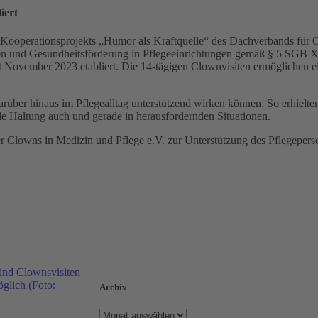
iert
Kooperationsprojekts „Humor als Kraftquelle“ des Dachverbands für C
on und Gesundheitsförderung in Pflegeeinrichtungen gemäß § 5 SGB XI
t November 2023 etabliert. Die 14-tägigen Clownvisiten ermöglichen e
ber hinaus im Pflegealltag unterstützend wirken können. So erhielten
le Haltung auch und gerade in herausfordernden Situationen.
lowns in Medizin und Pflege e.V. zur Unterstützung des Pflegeperso
Archiv