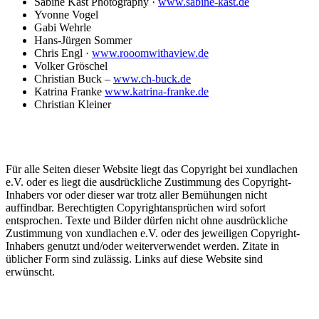
Sabine Kast Photography ·
www.sabine-kast.de
Yvonne Vogel
Gabi Wehrle
Hans-Jürgen Sommer
Chris Engl ·
www.rooomwithaview.de
Volker Gröschel
Christian Buck –
www.ch-buck.de
Katrina Franke
www.katrina-franke.de
Christian Kleiner
Für alle Seiten dieser Website liegt das Copyright bei xundlachen
e.V. oder es liegt die ausdrückliche Zustimmung des Copyright-
Inhabers vor oder dieser war trotz aller Bemühungen nicht
auffindbar. Berechtigten Copyrightansprüchen wird sofort
entsprochen. Texte und Bilder dürfen nicht ohne ausdrückliche
Zustimmung von xundlachen e.V. oder des jeweiligen Copyright-
Inhabers genutzt und/oder weiterverwendet werden. Zitate in
üblicher Form sind zulässig. Links auf diese Website sind
erwünscht.