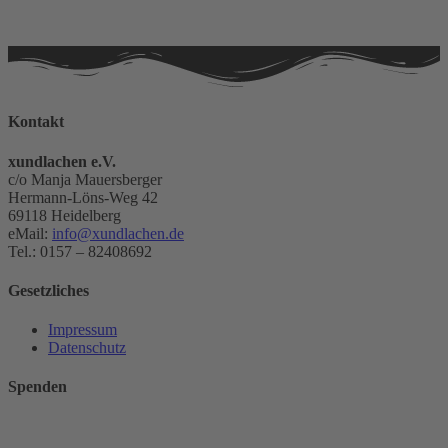
powered by
Usercentrics
Consent
Management
Platform
&
Kontakt
eRecht24
xundlachen e.V.
c/o Manja Mauersberger
Hermann-Löns-Weg 42
69118 Heidelberg
eMail:
info@xundlachen.de
Tel.: 0157 – 82408692
Gesetzliches
Impressum
Datenschutz
Spenden