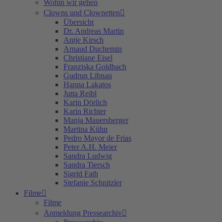
Wohin wir gehen
Clowns und Clownetten
Übersicht
Dr. Andreas Martin
Antje Kirsch
Arnaud Duchemin
Christiane Eisel
Franziska Goldbach
Gudrun Libnau
Hanna Lakatos
Jutta Reibl
Karin Dörlich
Karin Richter
Manja Mauersberger
Martina Kühn
Pedro Mayor de Frias
Peter A.H. Meier
Sandra Ludwig
Sandra Tiersch
Sigrid Fath
Stefanie Schnitzler
Filme
Filme
Anmeldung Pressearchiv