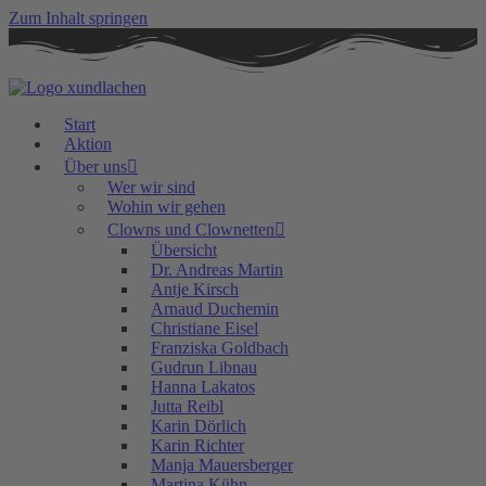
Zum Inhalt springen
Start
Aktion
Über uns
Wer wir sind
Wohin wir gehen
Clowns und Clownetten
Übersicht
Dr. Andreas Martin
Antje Kirsch
Arnaud Duchemin
Christiane Eisel
Franziska Goldbach
Gudrun Libnau
Hanna Lakatos
Jutta Reibl
Karin Dörlich
Karin Richter
Manja Mauersberger
Martina Kühn