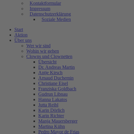
Kontaktformular
Impressum
Datenschutzerklärung
Soziale Medien
Start
Aktion
Über uns
Wer wir sind
Wohin wir gehen
Clowns und Clownetten
Übersicht
Dr. Andreas Martin
Antje Kirsch
Arnaud Duchemin
Christiane Eisel
Franziska Goldbach
Gudrun Libnau
Hanna Lakatos
Jutta Reibl
Karin Dörlich
Karin Richter
Manja Mauersberger
Martina Kühn
Pedro Mayor de Frias