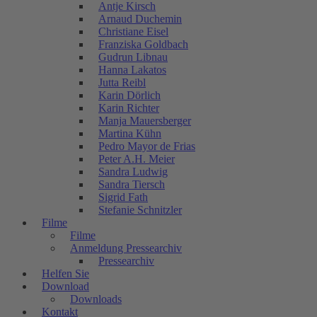
Antje Kirsch
Arnaud Duchemin
Christiane Eisel
Franziska Goldbach
Gudrun Libnau
Hanna Lakatos
Jutta Reibl
Karin Dörlich
Karin Richter
Manja Mauersberger
Martina Kühn
Pedro Mayor de Frias
Peter A.H. Meier
Sandra Ludwig
Sandra Tiersch
Sigrid Fath
Stefanie Schnitzler
Filme
Filme
Anmeldung Pressearchiv
Pressearchiv
Helfen Sie
Download
Downloads
Kontakt