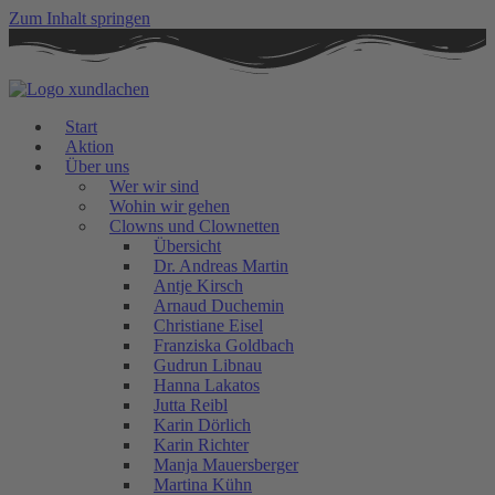
Zum Inhalt springen
Start
Aktion
Über uns
Wer wir sind
Wohin wir gehen
Clowns und Clownetten
Übersicht
Dr. Andreas Martin
Antje Kirsch
Arnaud Duchemin
Christiane Eisel
Franziska Goldbach
Gudrun Libnau
Hanna Lakatos
Jutta Reibl
Karin Dörlich
Karin Richter
Manja Mauersberger
Martina Kühn