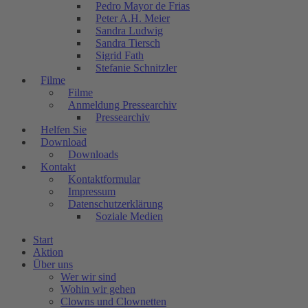
Pedro Mayor de Frias
Peter A.H. Meier
Sandra Ludwig
Sandra Tiersch
Sigrid Fath
Stefanie Schnitzler
Filme
Filme
Anmeldung Pressearchiv
Pressearchiv
Helfen Sie
Download
Downloads
Kontakt
Kontaktformular
Impressum
Datenschutzerklärung
Soziale Medien
Start
Aktion
Über uns
Wer wir sind
Wohin wir gehen
Clowns und Clownetten