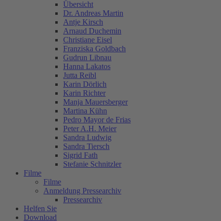
Übersicht
Dr. Andreas Martin
Antje Kirsch
Arnaud Duchemin
Christiane Eisel
Franziska Goldbach
Gudrun Libnau
Hanna Lakatos
Jutta Reibl
Karin Dörlich
Karin Richter
Manja Mauersberger
Martina Kühn
Pedro Mayor de Frias
Peter A.H. Meier
Sandra Ludwig
Sandra Tiersch
Sigrid Fath
Stefanie Schnitzler
Filme
Filme
Anmeldung Pressearchiv
Pressearchiv
Helfen Sie
Download