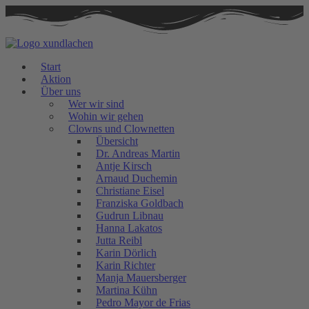
Zum
Inhalt
springen
Start
Aktion
Über uns
Wer wir sind
Wohin wir gehen
Clowns und Clownetten
Übersicht
Dr. Andreas Martin
Antje Kirsch
Arnaud Duchemin
Christiane Eisel
Franziska Goldbach
Gudrun Libnau
Hanna Lakatos
Jutta Reibl
Karin Dörlich
Karin Richter
Manja Mauersberger
Martina Kühn
Pedro Mayor de Frias