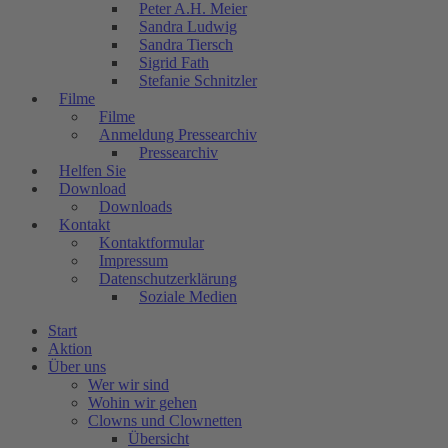
Peter A.H. Meier
Sandra Ludwig
Sandra Tiersch
Sigrid Fath
Stefanie Schnitzler
Filme
Filme
Anmeldung Pressearchiv
Pressearchiv
Helfen Sie
Download
Downloads
Kontakt
Kontaktformular
Impressum
Datenschutzerklärung
Soziale Medien
Start
Aktion
Über uns
Wer wir sind
Wohin wir gehen
Clowns und Clownetten
Übersicht