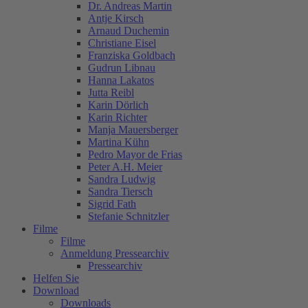
Dr. Andreas Martin
Antje Kirsch
Arnaud Duchemin
Christiane Eisel
Franziska Goldbach
Gudrun Libnau
Hanna Lakatos
Jutta Reibl
Karin Dörlich
Karin Richter
Manja Mauersberger
Martina Kühn
Pedro Mayor de Frias
Peter A.H. Meier
Sandra Ludwig
Sandra Tiersch
Sigrid Fath
Stefanie Schnitzler
Filme
Filme
Anmeldung Pressearchiv
Pressearchiv
Helfen Sie
Download
Downloads