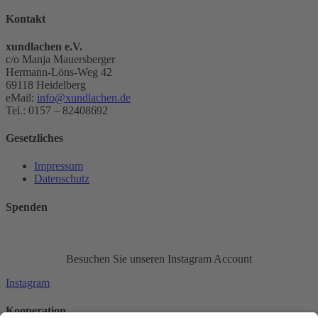
Kontakt
xundlachen e.V.
c/o Manja Mauersberger
Hermann-Löns-Weg 42
69118 Heidelberg
eMail:
info@xundlachen.de
Tel.: 0157 – 82408692
Gesetzliches
Impressum
Datenschutz
Spenden
Besuchen Sie unseren Instagram Account
Instagram
Kooperation