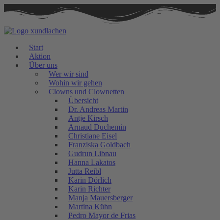
Zum
Inhalt
springen
Start
Aktion
Über uns
Wer wir sind
Wohin wir gehen
Clowns und Clownetten
Übersicht
Dr. Andreas Martin
Antje Kirsch
Arnaud Duchemin
Christiane Eisel
Franziska Goldbach
Gudrun Libnau
Hanna Lakatos
Jutta Reibl
Karin Dörlich
Karin Richter
Manja Mauersberger
Martina Kühn
Pedro Mayor de Frias