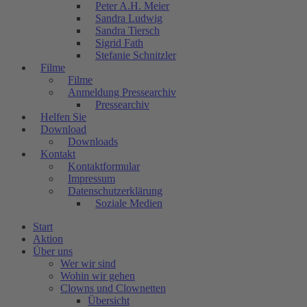
Peter A.H. Meier
Sandra Ludwig
Sandra Tiersch
Sigrid Fath
Stefanie Schnitzler
Filme
Filme
Anmeldung Pressearchiv
Pressearchiv
Helfen Sie
Download
Downloads
Kontakt
Kontaktformular
Impressum
Datenschutzerklärung
Soziale Medien
Start
Aktion
Über uns
Wer wir sind
Wohin wir gehen
Clowns und Clownetten
Übersicht