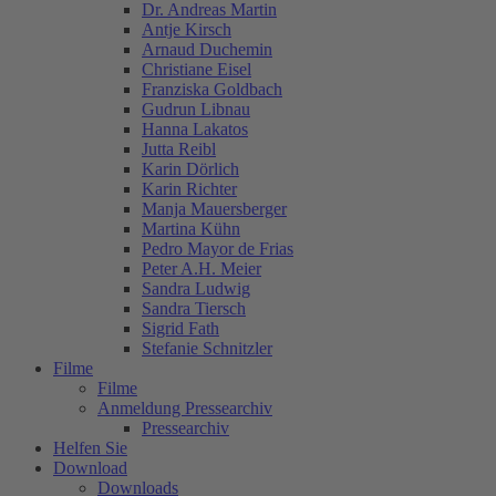
Dr. Andreas Martin
Antje Kirsch
Arnaud Duchemin
Christiane Eisel
Franziska Goldbach
Gudrun Libnau
Hanna Lakatos
Jutta Reibl
Karin Dörlich
Karin Richter
Manja Mauersberger
Martina Kühn
Pedro Mayor de Frias
Peter A.H. Meier
Sandra Ludwig
Sandra Tiersch
Sigrid Fath
Stefanie Schnitzler
Filme
Filme
Anmeldung Pressearchiv
Pressearchiv
Helfen Sie
Download
Downloads