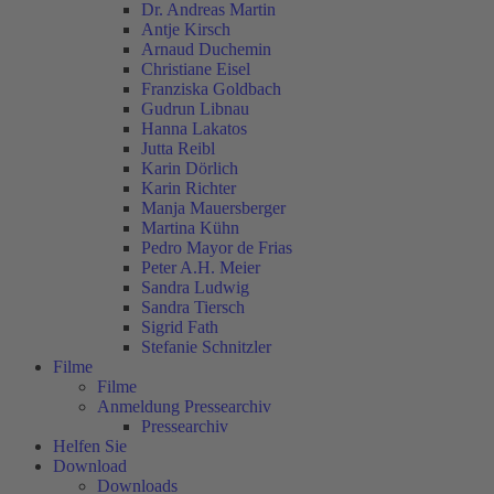
Dr. Andreas Martin
Antje Kirsch
Arnaud Duchemin
Christiane Eisel
Franziska Goldbach
Gudrun Libnau
Hanna Lakatos
Jutta Reibl
Karin Dörlich
Karin Richter
Manja Mauersberger
Martina Kühn
Pedro Mayor de Frias
Peter A.H. Meier
Sandra Ludwig
Sandra Tiersch
Sigrid Fath
Stefanie Schnitzler
Filme
Filme
Anmeldung Pressearchiv
Pressearchiv
Helfen Sie
Download
Downloads