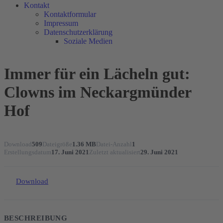
Kontakt
Kontaktformular
Impressum
Datenschutzerklärung
Soziale Medien
Immer für ein Lächeln gut:
Clowns im Neckargmünder
Hof
Download
509
Dateigröße
1.36 MB
Datei-Anzahl
1
Erstellungsdatum
17. Juni 2021
Zuletzt aktualisiert
29. Juni 2021
Download
BESCHREIBUNG