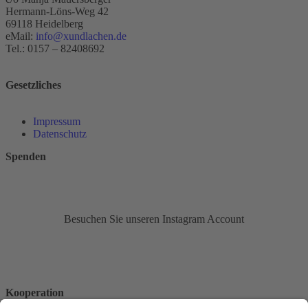
Hermann-Löns-Weg 42
69118 Heidelberg
eMail:
info@xundlachen.de
Tel.: 0157 – 82408692
Gesetzliches
Impressum
Datenschutz
Spenden
Besuchen Sie unseren Instagram Account
Kooperation