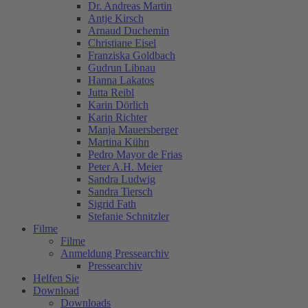
Dr. Andreas Martin
Antje Kirsch
Arnaud Duchemin
Christiane Eisel
Franziska Goldbach
Gudrun Libnau
Hanna Lakatos
Jutta Reibl
Karin Dörlich
Karin Richter
Manja Mauersberger
Martina Kühn
Pedro Mayor de Frias
Peter A.H. Meier
Sandra Ludwig
Sandra Tiersch
Sigrid Fath
Stefanie Schnitzler
Filme
Filme
Anmeldung Pressearchiv
Pressearchiv
Helfen Sie
Download
Downloads