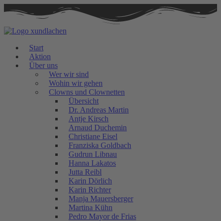
Zum
Inhalt
springen
Start
Aktion
Über uns
Wer wir sind
Wohin wir gehen
Clowns und Clownetten
Übersicht
Dr. Andreas Martin
Antje Kirsch
Arnaud Duchemin
Christiane Eisel
Franziska Goldbach
Gudrun Libnau
Hanna Lakatos
Jutta Reibl
Karin Dörlich
Karin Richter
Manja Mauersberger
Martina Kühn
Pedro Mayor de Frias