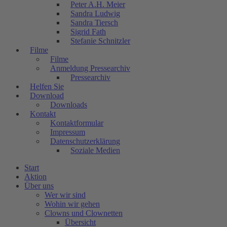
Peter A.H. Meier
Sandra Ludwig
Sandra Tiersch
Sigrid Fath
Stefanie Schnitzler
Filme
Filme
Anmeldung Pressearchiv
Pressearchiv
Helfen Sie
Download
Downloads
Kontakt
Kontaktformular
Impressum
Datenschutzerklärung
Soziale Medien
Start
Aktion
Über uns
Wer wir sind
Wohin wir gehen
Clowns und Clownetten
Übersicht