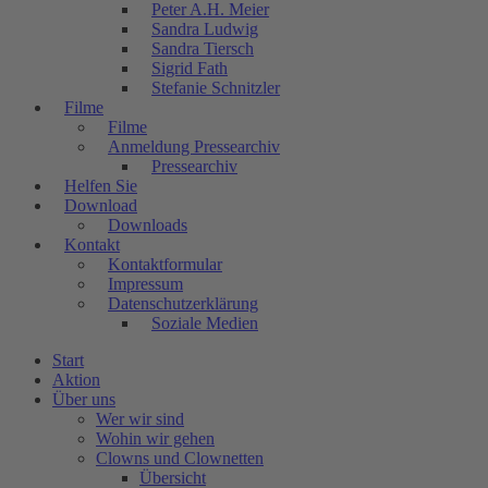
Peter A.H. Meier
Sandra Ludwig
Sandra Tiersch
Sigrid Fath
Stefanie Schnitzler
Filme
Filme
Anmeldung Pressearchiv
Pressearchiv
Helfen Sie
Download
Downloads
Kontakt
Kontaktformular
Impressum
Datenschutzerklärung
Soziale Medien
Start
Aktion
Über uns
Wer wir sind
Wohin wir gehen
Clowns und Clownetten
Übersicht