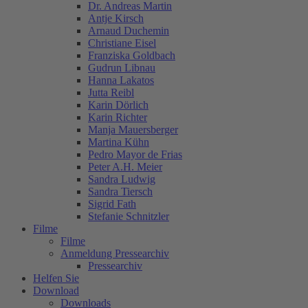
Dr. Andreas Martin
Antje Kirsch
Arnaud Duchemin
Christiane Eisel
Franziska Goldbach
Gudrun Libnau
Hanna Lakatos
Jutta Reibl
Karin Dörlich
Karin Richter
Manja Mauersberger
Martina Kühn
Pedro Mayor de Frias
Peter A.H. Meier
Sandra Ludwig
Sandra Tiersch
Sigrid Fath
Stefanie Schnitzler
Filme
Filme
Anmeldung Pressearchiv
Pressearchiv
Helfen Sie
Download
Downloads