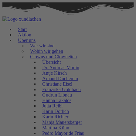
Zum
Inhalt
springen
Start
Aktion
Über uns
Wer wir sind
Wohin wir gehen
Clowns und Clownetten
Übersicht
Dr. Andreas Martin
Antje Kirsch
Arnaud Duchemin
Christiane Eisel
Franziska Goldbach
Gudrun Libnau
Hanna Lakatos
Jutta Reibl
Karin Dörlich
Karin Richter
Manja Mauersberger
Martina Kühn
Pedro Mayor de Frias