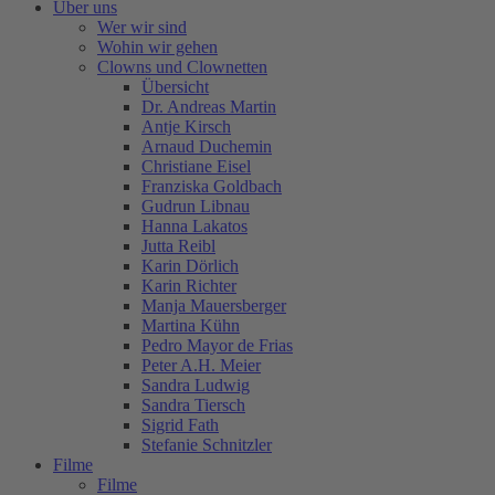
Über uns
Wer wir sind
Wohin wir gehen
Clowns und Clownetten
Übersicht
Dr. Andreas Martin
Antje Kirsch
Arnaud Duchemin
Christiane Eisel
Franziska Goldbach
Gudrun Libnau
Hanna Lakatos
Jutta Reibl
Karin Dörlich
Karin Richter
Manja Mauersberger
Martina Kühn
Pedro Mayor de Frias
Peter A.H. Meier
Sandra Ludwig
Sandra Tiersch
Sigrid Fath
Stefanie Schnitzler
Filme
Filme