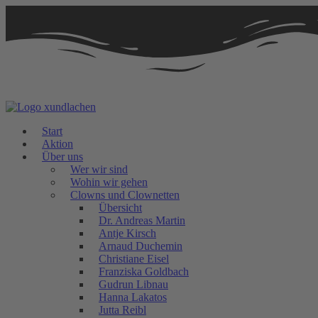
Zum
Inhalt
springen
Start
Aktion
Über uns
Wer wir sind
Wohin wir gehen
Clowns und Clownetten
Übersicht
Dr. Andreas Martin
Antje Kirsch
Arnaud Duchemin
Christiane Eisel
Franziska Goldbach
Gudrun Libnau
Hanna Lakatos
Jutta Reibl