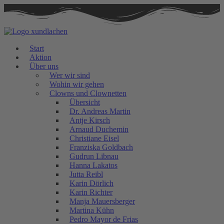
Zum
Inhalt
springen
Start
Aktion
Über uns
Wer wir sind
Wohin wir gehen
Clowns und Clownetten
Übersicht
Dr. Andreas Martin
Antje Kirsch
Arnaud Duchemin
Christiane Eisel
Franziska Goldbach
Gudrun Libnau
Hanna Lakatos
Jutta Reibl
Karin Dörlich
Karin Richter
Manja Mauersberger
Martina Kühn
Pedro Mayor de Frias