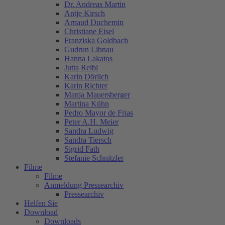
Dr. Andreas Martin
Antje Kirsch
Arnaud Duchemin
Christiane Eisel
Franziska Goldbach
Gudrun Libnau
Hanna Lakatos
Jutta Reibl
Karin Dörlich
Karin Richter
Manja Mauersberger
Martina Kühn
Pedro Mayor de Frias
Peter A.H. Meier
Sandra Ludwig
Sandra Tiersch
Sigrid Fath
Stefanie Schnitzler
Filme
Filme
Anmeldung Pressearchiv
Pressearchiv
Helfen Sie
Download
Downloads