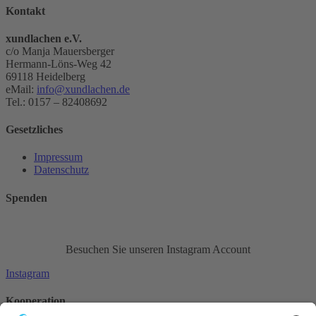
Kontakt
xundlachen e.V.
c/o Manja Mauersberger
Hermann-Löns-Weg 42
69118 Heidelberg
eMail:
info@xundlachen.de
Tel.: 0157 – 82408692
Gesetzliches
Impressum
Datenschutz
Spenden
Besuchen Sie unseren Instagram Account
Instagram
Kooperation