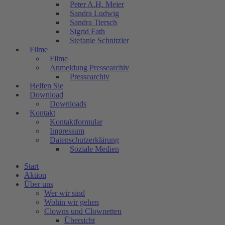
Peter A.H. Meier
Sandra Ludwig
Sandra Tiersch
Sigrid Fath
Stefanie Schnitzler
Filme
Filme
Anmeldung Pressearchiv
Pressearchiv
Helfen Sie
Download
Downloads
Kontakt
Kontaktformular
Impressum
Datenschutzerklärung
Soziale Medien
Start
Aktion
Über uns
Wer wir sind
Wohin wir gehen
Clowns und Clownetten
Übersicht