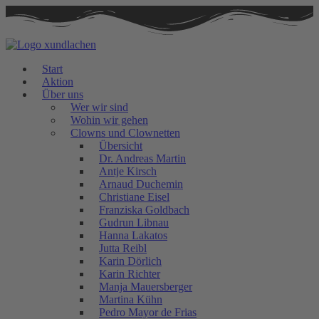
Zum
Inhalt
springen
Start
Aktion
Über uns
Wer wir sind
Wohin wir gehen
Clowns und Clownetten
Übersicht
Dr. Andreas Martin
Antje Kirsch
Arnaud Duchemin
Christiane Eisel
Franziska Goldbach
Gudrun Libnau
Hanna Lakatos
Jutta Reibl
Karin Dörlich
Karin Richter
Manja Mauersberger
Martina Kühn
Pedro Mayor de Frias