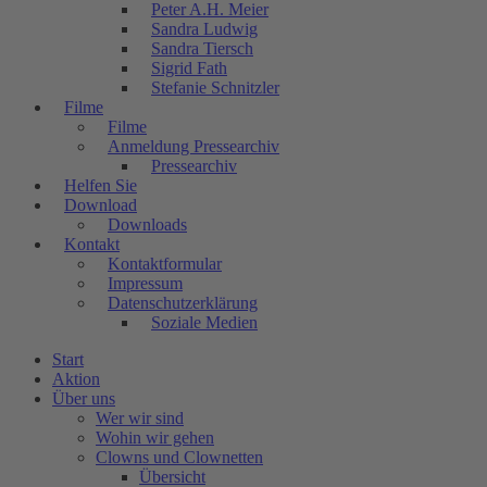
Peter A.H. Meier
Sandra Ludwig
Sandra Tiersch
Sigrid Fath
Stefanie Schnitzler
Filme
Filme
Anmeldung Pressearchiv
Pressearchiv
Helfen Sie
Download
Downloads
Kontakt
Kontaktformular
Impressum
Datenschutzerklärung
Soziale Medien
Start
Aktion
Über uns
Wer wir sind
Wohin wir gehen
Clowns und Clownetten
Übersicht