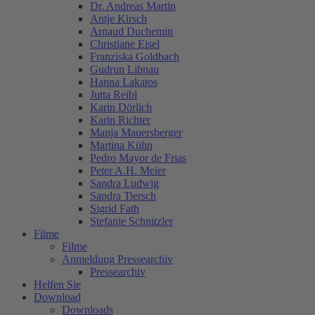
Dr. Andreas Martin
Antje Kirsch
Arnaud Duchemin
Christiane Eisel
Franziska Goldbach
Gudrun Libnau
Hanna Lakatos
Jutta Reibl
Karin Dörlich
Karin Richter
Manja Mauersberger
Martina Kühn
Pedro Mayor de Frias
Peter A.H. Meier
Sandra Ludwig
Sandra Tiersch
Sigrid Fath
Stefanie Schnitzler
Filme
Filme
Anmeldung Pressearchiv
Pressearchiv
Helfen Sie
Download
Downloads