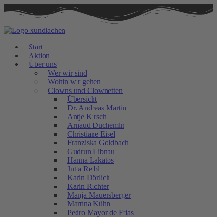
Zum
Inhalt
springen
Start
Aktion
Über uns
Wer wir sind
Wohin wir gehen
Clowns und Clownetten
Übersicht
Dr. Andreas Martin
Antje Kirsch
Arnaud Duchemin
Christiane Eisel
Franziska Goldbach
Gudrun Libnau
Hanna Lakatos
Jutta Reibl
Karin Dörlich
Karin Richter
Manja Mauersberger
Martina Kühn
Pedro Mayor de Frias