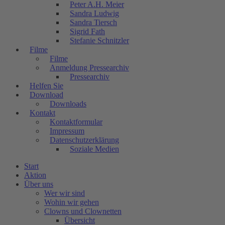
Peter A.H. Meier
Sandra Ludwig
Sandra Tiersch
Sigrid Fath
Stefanie Schnitzler
Filme
Filme
Anmeldung Pressearchiv
Pressearchiv
Helfen Sie
Download
Downloads
Kontakt
Kontaktformular
Impressum
Datenschutzerklärung
Soziale Medien
Start
Aktion
Über uns
Wer wir sind
Wohin wir gehen
Clowns und Clownetten
Übersicht