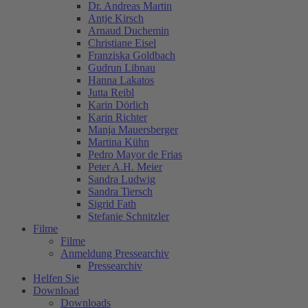
Dr. Andreas Martin
Antje Kirsch
Arnaud Duchemin
Christiane Eisel
Franziska Goldbach
Gudrun Libnau
Hanna Lakatos
Jutta Reibl
Karin Dörlich
Karin Richter
Manja Mauersberger
Martina Kühn
Pedro Mayor de Frias
Peter A.H. Meier
Sandra Ludwig
Sandra Tiersch
Sigrid Fath
Stefanie Schnitzler
Filme
Filme
Anmeldung Pressearchiv
Pressearchiv
Helfen Sie
Download
Downloads