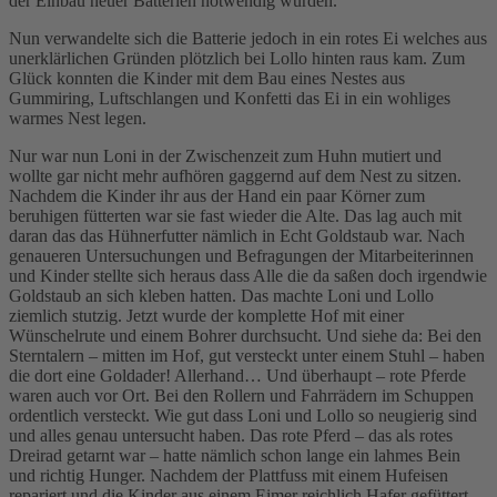
der Einbau neuer Batterien notwendig wurden.
Nun verwandelte sich die Batterie jedoch in ein rotes Ei welches aus
unerklärlichen Gründen plötzlich bei Lollo hinten raus kam. Zum
Glück konnten die Kinder mit dem Bau eines Nestes aus
Gummiring, Luftschlangen und Konfetti das Ei in ein wohliges
warmes Nest legen.
Nur war nun Loni in der Zwischenzeit zum Huhn mutiert und
wollte gar nicht mehr aufhören gaggernd auf dem Nest zu sitzen.
Nachdem die Kinder ihr aus der Hand ein paar Körner zum
beruhigen fütterten war sie fast wieder die Alte. Das lag auch mit
daran das das Hühnerfutter nämlich in Echt Goldstaub war. Nach
genaueren Untersuchungen und Befragungen der Mitarbeiterinnen
und Kinder stellte sich heraus dass Alle die da saßen doch irgendwie
Goldstaub an sich kleben hatten. Das machte Loni und Lollo
ziemlich stutzig. Jetzt wurde der komplette Hof mit einer
Wünschelrute und einem Bohrer durchsucht. Und siehe da: Bei den
Sterntalern – mitten im Hof, gut versteckt unter einem Stuhl – haben
die dort eine Goldader! Allerhand… Und überhaupt – rote Pferde
waren auch vor Ort. Bei den Rollern und Fahrrädern im Schuppen
ordentlich versteckt. Wie gut dass Loni und Lollo so neugierig sind
und alles genau untersucht haben. Das rote Pferd – das als rotes
Dreirad getarnt war – hatte nämlich schon lange ein lahmes Bein
und richtig Hunger. Nachdem der Plattfuss mit einem Hufeisen
repariert und die Kinder aus einem Eimer reichlich Hafer gefüttert