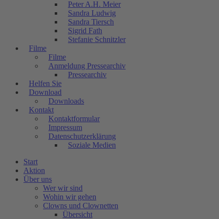
Peter A.H. Meier
Sandra Ludwig
Sandra Tiersch
Sigrid Fath
Stefanie Schnitzler
Filme
Filme
Anmeldung Pressearchiv
Pressearchiv
Helfen Sie
Download
Downloads
Kontakt
Kontaktformular
Impressum
Datenschutzerklärung
Soziale Medien
Start
Aktion
Über uns
Wer wir sind
Wohin wir gehen
Clowns und Clownetten
Übersicht