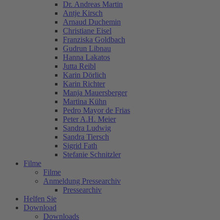
Dr. Andreas Martin
Antje Kirsch
Arnaud Duchemin
Christiane Eisel
Franziska Goldbach
Gudrun Libnau
Hanna Lakatos
Jutta Reibl
Karin Dörlich
Karin Richter
Manja Mauersberger
Martina Kühn
Pedro Mayor de Frias
Peter A.H. Meier
Sandra Ludwig
Sandra Tiersch
Sigrid Fath
Stefanie Schnitzler
Filme
Filme
Anmeldung Pressearchiv
Pressearchiv
Helfen Sie
Download
Downloads