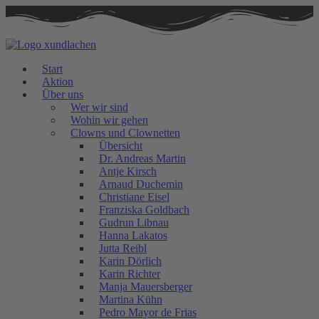
Zum
Inhalt
springen
Start
Aktion
Über uns
Wer wir sind
Wohin wir gehen
Clowns und Clownetten
Übersicht
Dr. Andreas Martin
Antje Kirsch
Arnaud Duchemin
Christiane Eisel
Franziska Goldbach
Gudrun Libnau
Hanna Lakatos
Jutta Reibl
Karin Dörlich
Karin Richter
Manja Mauersberger
Martina Kühn
Pedro Mayor de Frias