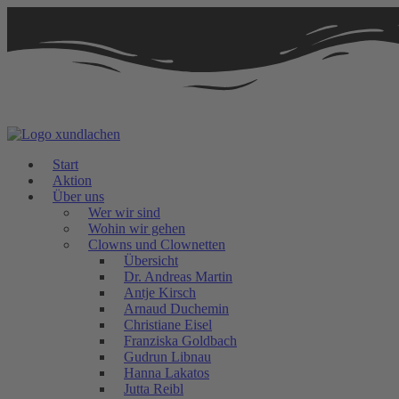
Zum
Inhalt
springen
Start
Aktion
Über uns
Wer wir sind
Wohin wir gehen
Clowns und Clownetten
Übersicht
Dr. Andreas Martin
Antje Kirsch
Arnaud Duchemin
Christiane Eisel
Franziska Goldbach
Gudrun Libnau
Hanna Lakatos
Jutta Reibl