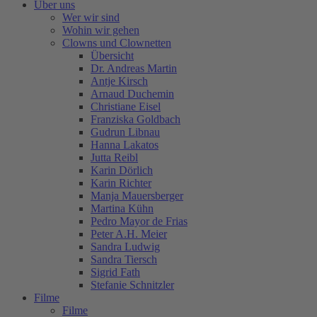
Über uns
Wer wir sind
Wohin wir gehen
Clowns und Clownetten
Übersicht
Dr. Andreas Martin
Antje Kirsch
Arnaud Duchemin
Christiane Eisel
Franziska Goldbach
Gudrun Libnau
Hanna Lakatos
Jutta Reibl
Karin Dörlich
Karin Richter
Manja Mauersberger
Martina Kühn
Pedro Mayor de Frias
Peter A.H. Meier
Sandra Ludwig
Sandra Tiersch
Sigrid Fath
Stefanie Schnitzler
Filme
Filme