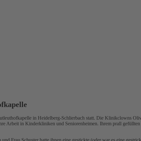
ofkapelle
tleuthofkapelle in Heidelberg-Schlierbach statt. Die Klinikclowns Ol
hre Arbeit in Kinderkliniken und Seniorenheimen. Ihrem prall gefüllten
 und Frau Schuster hatte ihnen eine gestickte (oder war es eine gestri