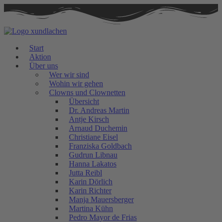
Zum
Inhalt
springen
Start
Aktion
Über uns
Wer wir sind
Wohin wir gehen
Clowns und Clownetten
Übersicht
Dr. Andreas Martin
Antje Kirsch
Arnaud Duchemin
Christiane Eisel
Franziska Goldbach
Gudrun Libnau
Hanna Lakatos
Jutta Reibl
Karin Dörlich
Karin Richter
Manja Mauersberger
Martina Kühn
Pedro Mayor de Frias