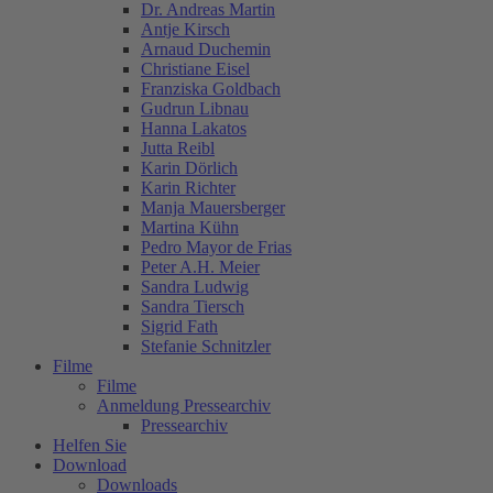
Dr. Andreas Martin
Antje Kirsch
Arnaud Duchemin
Christiane Eisel
Franziska Goldbach
Gudrun Libnau
Hanna Lakatos
Jutta Reibl
Karin Dörlich
Karin Richter
Manja Mauersberger
Martina Kühn
Pedro Mayor de Frias
Peter A.H. Meier
Sandra Ludwig
Sandra Tiersch
Sigrid Fath
Stefanie Schnitzler
Filme
Filme
Anmeldung Pressearchiv
Pressearchiv
Helfen Sie
Download
Downloads