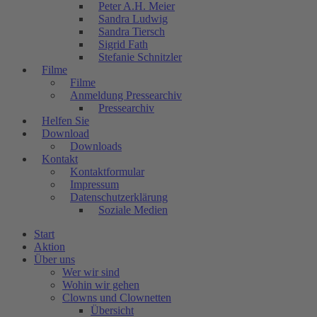
Peter A.H. Meier
Sandra Ludwig
Sandra Tiersch
Sigrid Fath
Stefanie Schnitzler
Filme
Filme
Anmeldung Pressearchiv
Pressearchiv
Helfen Sie
Download
Downloads
Kontakt
Kontaktformular
Impressum
Datenschutzerklärung
Soziale Medien
Start
Aktion
Über uns
Wer wir sind
Wohin wir gehen
Clowns und Clownetten
Übersicht