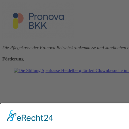
Die Pflegekasse der Pronova Betriebskrankenkasse und xundlachen e.
Förderung