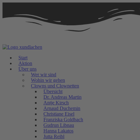
Zum
Inhalt
springen
Start
Aktion
Über uns
Wer wir sind
Wohin wir gehen
Clowns und Clownetten
Übersicht
Dr. Andreas Martin
Antje Kirsch
Arnaud Duchemin
Christiane Eisel
Franziska Goldbach
Gudrun Libnau
Hanna Lakatos
Jutta Reibl