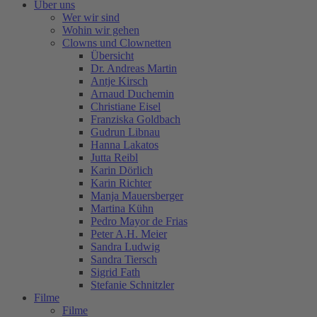
Über uns
Wer wir sind
Wohin wir gehen
Clowns und Clownetten
Übersicht
Dr. Andreas Martin
Antje Kirsch
Arnaud Duchemin
Christiane Eisel
Franziska Goldbach
Gudrun Libnau
Hanna Lakatos
Jutta Reibl
Karin Dörlich
Karin Richter
Manja Mauersberger
Martina Kühn
Pedro Mayor de Frias
Peter A.H. Meier
Sandra Ludwig
Sandra Tiersch
Sigrid Fath
Stefanie Schnitzler
Filme
Filme