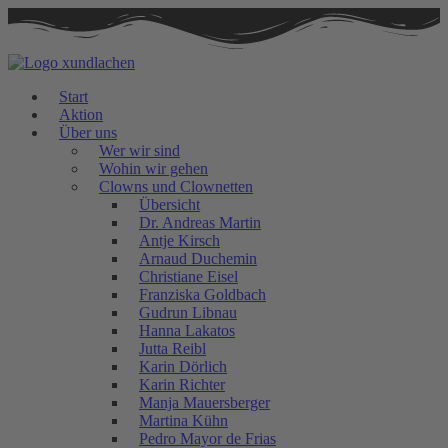
Zum
Inhalt
springen
Start
Aktion
Über uns
Wer wir sind
Wohin wir gehen
Clowns und Clownetten
Übersicht
Dr. Andreas Martin
Antje Kirsch
Arnaud Duchemin
Christiane Eisel
Franziska Goldbach
Gudrun Libnau
Hanna Lakatos
Jutta Reibl
Karin Dörlich
Karin Richter
Manja Mauersberger
Martina Kühn
Pedro Mayor de Frias