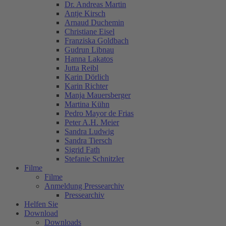
Dr. Andreas Martin
Antje Kirsch
Arnaud Duchemin
Christiane Eisel
Franziska Goldbach
Gudrun Libnau
Hanna Lakatos
Jutta Reibl
Karin Dörlich
Karin Richter
Manja Mauersberger
Martina Kühn
Pedro Mayor de Frias
Peter A.H. Meier
Sandra Ludwig
Sandra Tiersch
Sigrid Fath
Stefanie Schnitzler
Filme
Filme
Anmeldung Pressearchiv
Pressearchiv
Helfen Sie
Download
Downloads