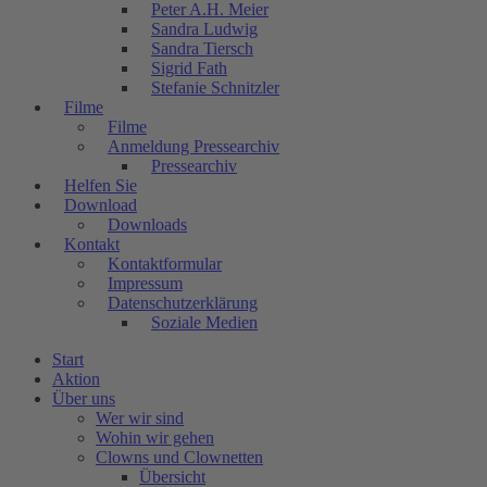
Peter A.H. Meier
Sandra Ludwig
Sandra Tiersch
Sigrid Fath
Stefanie Schnitzler
Filme
Filme
Anmeldung Pressearchiv
Pressearchiv
Helfen Sie
Download
Downloads
Kontakt
Kontaktformular
Impressum
Datenschutzerklärung
Soziale Medien
Start
Aktion
Über uns
Wer wir sind
Wohin wir gehen
Clowns und Clownetten
Übersicht