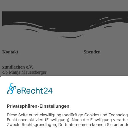
Kontakt
Spenden
xundlachen e.V.
c/o Manja Mauersberger
Hermann-Löns-Weg 42
Besuchen Sie unseren
69118 Heidelberg
eMail:
info@xundlachen.de
Tel.: 0157 – 82408692
Gesetzliches
Impressum