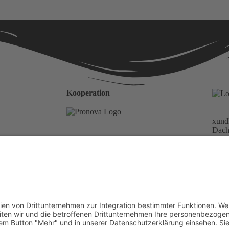
Kooperation
xundl
Dach
 Instagram Account
Die Pflegekasse der Pronova
Deuts
Betriebskrankenkasse und xundlachen e.V.
sind Kooperationspartner.
Förderung