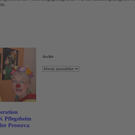
im.
Archiv
eration
K Pflegeheim
der Pronova