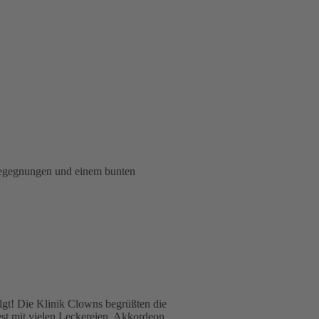
gt! Die Klinik Clowns begrüßten die
st mit vielen Leckereien, Akkordeon