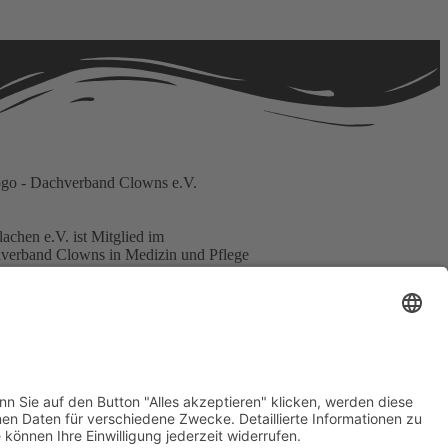
achen e.V. ist Mitglied im
verband Clowns in Medizin und Pflege
chland e. V.