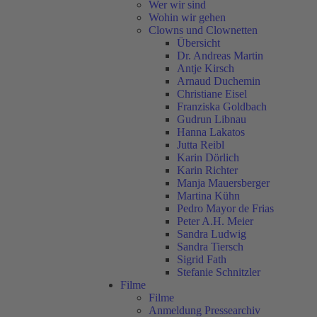
Wer wir sind
Wohin wir gehen
Clowns und Clownetten
Übersicht
Dr. Andreas Martin
Antje Kirsch
Arnaud Duchemin
Christiane Eisel
Franziska Goldbach
Gudrun Libnau
Hanna Lakatos
Jutta Reibl
Karin Dörlich
Karin Richter
Manja Mauersberger
Martina Kühn
Pedro Mayor de Frias
Peter A.H. Meier
Sandra Ludwig
Sandra Tiersch
Sigrid Fath
Stefanie Schnitzler
Filme
Filme
Anmeldung Pressearchiv