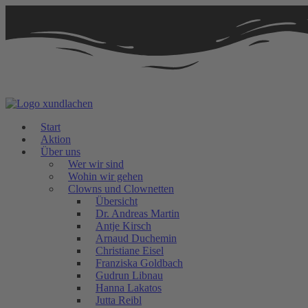
Zum
Inhalt
springen
Start
Aktion
Über uns
Wer wir sind
Wohin wir gehen
Clowns und Clownetten
Übersicht
Dr. Andreas Martin
Antje Kirsch
Arnaud Duchemin
Christiane Eisel
Franziska Goldbach
Gudrun Libnau
Hanna Lakatos
Jutta Reibl