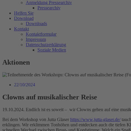
Anmeldung Pressearchiv
Pressearchiv
Helfen Sie
Download
Downloads
Kontakt
Kontaktformular
Impressum
Datenschutzerklärung
Soziale Medien
Aktionen
22/10/2024
Clowns auf musikalischer Reise
19.10.2024. Endlich ist es soweit – wir Clowns gehen auf eine musik
Bei dem Workshop von Jutta Glaser
https://www.jutta-glaser.de/
tauch
erklingen. Wir erklimmen Tonhöhen und entdecken auch die tiefen Kl
schnellen Wechsel zwischen Brust- und Kopfstimme. Welch ein Spaß un