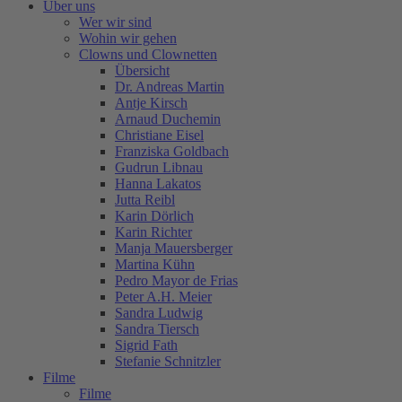
Über uns
Wer wir sind
Wohin wir gehen
Clowns und Clownetten
Übersicht
Dr. Andreas Martin
Antje Kirsch
Arnaud Duchemin
Christiane Eisel
Franziska Goldbach
Gudrun Libnau
Hanna Lakatos
Jutta Reibl
Karin Dörlich
Karin Richter
Manja Mauersberger
Martina Kühn
Pedro Mayor de Frias
Peter A.H. Meier
Sandra Ludwig
Sandra Tiersch
Sigrid Fath
Stefanie Schnitzler
Filme
Filme