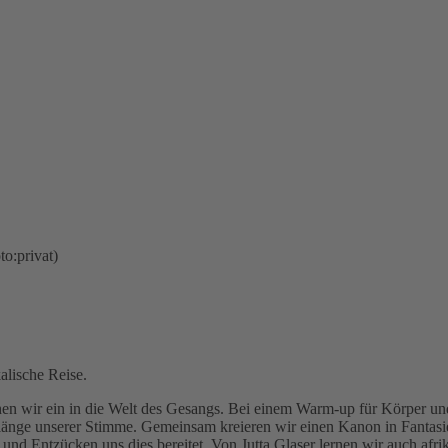
alische Reise.
en wir ein in die Welt des Gesangs. Bei einem Warm-up für Körper und
änge unserer Stimme. Gemeinsam kreieren wir einen Kanon in Fantasie
d Entzücken uns dies bereitet. Von Jutta Glaser lernen wir auch afri