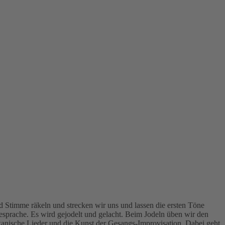
 Stimme räkeln und strecken wir uns und lassen die ersten Töne
sprache. Es wird gejodelt und gelacht. Beim Jodeln üben wir den
kanische Lieder und die Kunst der Gesangs-Improvisation. Dabei geht