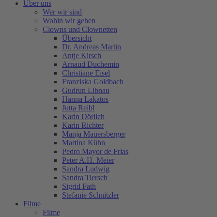
Über uns
Wer wir sind
Wohin wir gehen
Clowns und Clownetten
Übersicht
Dr. Andreas Martin
Antje Kirsch
Arnaud Duchemin
Christiane Eisel
Franziska Goldbach
Gudrun Libnau
Hanna Lakatos
Jutta Reibl
Karin Dörlich
Karin Richter
Manja Mauersberger
Martina Kühn
Pedro Mayor de Frias
Peter A.H. Meier
Sandra Ludwig
Sandra Tiersch
Sigrid Fath
Stefanie Schnitzler
Filme
Filme