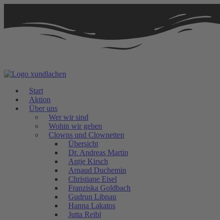
Zum
Inhalt
springen
Start
Aktion
Über uns
Wer wir sind
Wohin wir gehen
Clowns und Clownetten
Übersicht
Dr. Andreas Martin
Antje Kirsch
Arnaud Duchemin
Christiane Eisel
Franziska Goldbach
Gudrun Libnau
Hanna Lakatos
Jutta Reibl